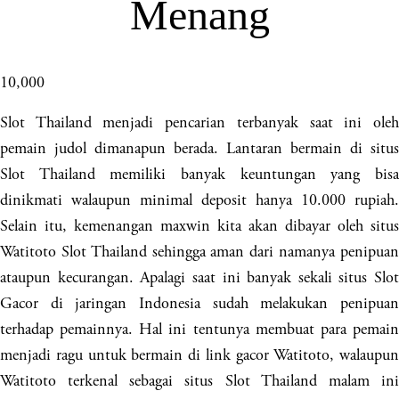
Menang
10,000
Slot Thailand menjadi pencarian terbanyak saat ini oleh
pemain judol dimanapun berada. Lantaran bermain di situs
Slot Thailand memiliki banyak keuntungan yang bisa
dinikmati walaupun minimal deposit hanya 10.000 rupiah.
Selain itu, kemenangan maxwin kita akan dibayar oleh situs
Watitoto Slot Thailand sehingga aman dari namanya penipuan
ataupun kecurangan. Apalagi saat ini banyak sekali situs Slot
Gacor di jaringan Indonesia sudah melakukan penipuan
terhadap pemainnya. Hal ini tentunya membuat para pemain
menjadi ragu untuk bermain di link gacor Watitoto, walaupun
Watitoto terkenal sebagai situs Slot Thailand malam ini