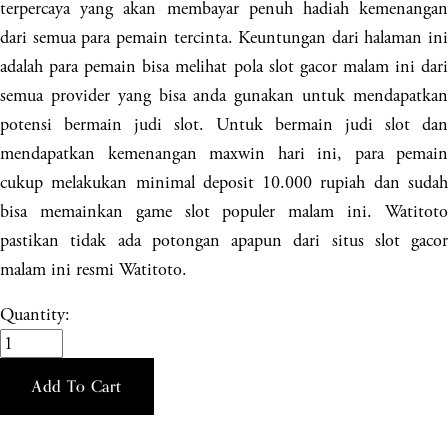
terpercaya yang akan membayar penuh hadiah kemenangan
dari semua para pemain tercinta. Keuntungan dari halaman ini
adalah para pemain bisa melihat pola slot gacor malam ini dari
semua provider yang bisa anda gunakan untuk mendapatkan
potensi bermain judi slot. Untuk bermain judi slot dan
mendapatkan kemenangan maxwin hari ini, para pemain
cukup melakukan minimal deposit 10.000 rupiah dan sudah
bisa memainkan game slot populer malam ini. Watitoto
pastikan tidak ada potongan apapun dari situs slot gacor
malam ini resmi Watitoto.
Quantity:
Add To Cart